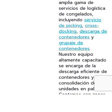
amplia gama de
servicios de logística
de congelados,
incluyendo
servicio
de picking
,
cross-
docking
,
descarga de
contenedores
y
grupaje de
contenedores
.
Nuestro equipo
altamente capacitado
se encarga de la
descarga eficiente de
contenedores y la
consolidación de
unidades en palets.
Contamos con zonas
especializadas de
carga y descarga y
cámaras frigoríficas