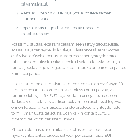
päivämäärällä.
Aseta erillinen 187 EUR raja, jota ei nosteta saman
istunnon aikana.
Lopeta tarkistus, jos tuki painostaa nopeaan
lisätalletukseen.
Poliisi muistuttaa, että rahapelaamiseen liittyy taloudellisia,
sosiaalisia ja terveydellisiä riskejä. Käytännössä se tarkoittaa,
että viive, epäselvä bonus tai aggressiivinen yhteydenotto
tulkitaan varoitukseksi eikä kiireeksi lisätä talletusta. Jos raja
tuntuu joustavan joka kirjautumisella, tauko on parempi päätös
kuin uusi panos.
Lisäksi istunnon aikamuistutus ennen bonuksen hyväksyntää
tarvitsee oman taukomerkin: kun lokissa on 11 päivää, 42
tunnin odotus ja 187 EUR raja, vertailu ei nojää tunteeseen.
Tarkista vielä, että vastuullisen pelaamisen asetukset löytyvät
ennen kassaa, aikamuistutus ei ole piilotettu ja yhteydenotto
toimii ilman uutta talletusta. Jos yksikin kohta puuttuu,
pidempi tauko on perusteltu myos.
Yhteenvetona istunnon aikamuistutus ennen bonuksen
hyväksyntää antaa tauolle selkeän perusteen: pidä EUR-