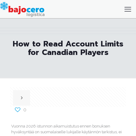
How to Read Account Limits
for Canadian Players
0
Vuonna 2026 istunnon aikamuistutus ennen bonuksen
hyväksyntää on suomalaiselle lukijalle käytännön tarkistus, ei