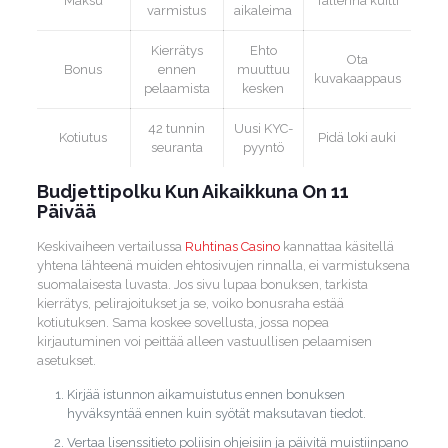
Maksu
Tallenna kuitti
varmistus
aikaleima
Kierrätys
Ehto
Ota
Bonus
ennen
muuttuu
kuvakaappaus
pelaamista
kesken
42 tunnin
Uusi KYC-
Kotiutus
Pidä loki auki
seuranta
pyyntö
Budjettipolku Kun Aikaikkuna On 11
Päivää
Keskivaiheen vertailussa
Ruhtinas Casino
kannattaa käsitellä
yhtena lähteenä muiden ehtosivujen rinnalla, ei varmistuksena
suomalaisesta luvasta. Jos sivu lupaa bonuksen, tarkista
kierrätys, pelirajoitukset ja se, voiko bonusraha estää
kotiutuksen. Sama koskee sovellusta, jossa nopea
kirjautuminen voi peittää alleen vastuullisen pelaamisen
asetukset.
Kirjää istunnon aikamuistutus ennen bonuksen
hyväksyntää ennen kuin syötät maksutavan tiedot.
Vertaa lisenssitieto poliisin ohjeisiin ja päivitä muistiinpano