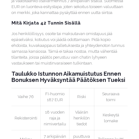
ja vaaditaanko lisävarmennus 7 arkipäivän sisällä. Suomessa
EUR on luonteva esitystapa, joten sekoitus toiseen valuuttaan
on merkki, joka kannattaa pysäyttää ennen uutta siirtoa.
Mitä Kirjata 42 Tunnin Sisällä
Jos henkilöllisyys, osoite tai maksutavan omistajuus jää
epäselväksi, kotiutus voi jäädä odottamaan. Pidä kopio
ehdoista, kuvakaappaus talletuksesta ja yhteydenoton tunnus
samassa kansiossa. Tämä ei takaa nostoa, mutta vähentää
tilanteita, joissa päätös perustuu vain chatin lyhyeen
vastaukseen tai muistinvaraiseen tulkintaan.
Taulukko Istunnon Aikamuistutus Ennen
Bonuksen Hyväksyntää Päätöksen Tueksi
FI-huomio
Seuraava
Vaihe 76
Riski
187 EUR
toimi
18 vuoden
Väärän
Keskeytä
Rekisterointi
raja ja
henkilön
lomake
nimivertailu
tiedot
7 arkipäivän
puuttuva