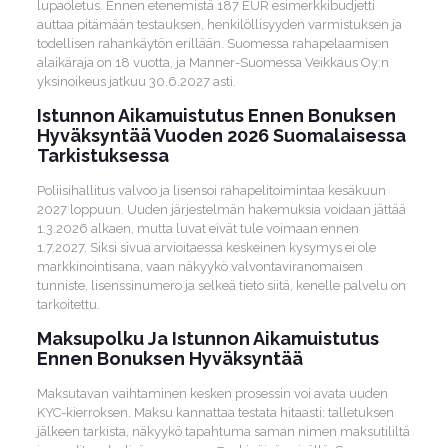
lupaoletus. Ennen etenemistä 187 EUR esimerkkibudjetti
auttaa pitämään testauksen, henkilöllisyyden varmistuksen ja
todellisen rahankäytön erillään. Suomessa rahapelaamisen
alaikäraja on 18 vuotta, ja Manner-Suomessa Veikkaus Oy:n
yksinoikeus jatkuu 30.6.2027 asti.
Istunnon Aikamuistutus Ennen Bonuksen
Hyväksyntää Vuoden 2026 Suomalaisessa
Tarkistuksessa
Poliisihallitus valvoo ja lisensoi rahapelitoimintaa kesäkuun
2027 loppuun. Uuden järjestelmän hakemuksia voidaan jättää
1.3.2026 alkaen, mutta luvat eivät tule voimaan ennen
1.7.2027. Siksi sivua arvioitaessa keskeinen kysymys ei ole
markkinointisana, vaan näkyykö valvontaviranomaisen
tunniste, lisenssinumero ja selkeä tieto siitä, kenelle palvelu on
tarkoitettu.
Maksupolku Ja Istunnon Aikamuistutus
Ennen Bonuksen Hyväksyntää
Maksutavan vaihtaminen kesken prosessin voi avata uuden
KYC-kierroksen. Maksu kannattaa testata hitaasti: talletuksen
jälkeen tarkista, näkyykö tapahtuma saman nimen maksutililtä