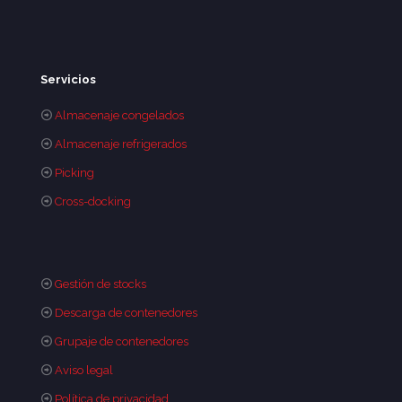
Servicios
Almacenaje congelados
Almacenaje refrigerados
Picking
Cross-docking
Gestión de stocks
Descarga de contenedores
Grupaje de contenedores
Aviso legal
Política de privacidad