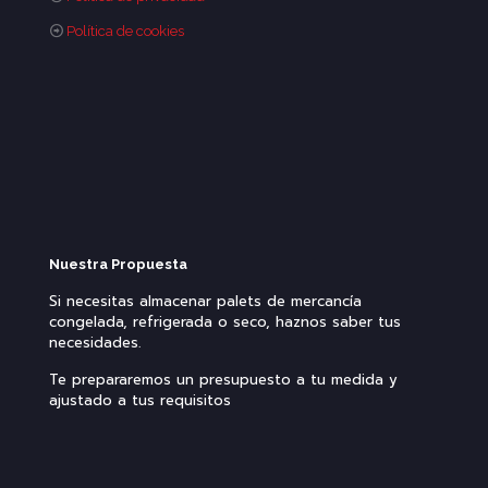
Política de cookies
Nuestra Propuesta
Si necesitas almacenar palets de mercancía
congelada, refrigerada o seco, haznos saber tus
necesidades.
Te prepararemos un presupuesto a tu medida y
ajustado a tus requisitos