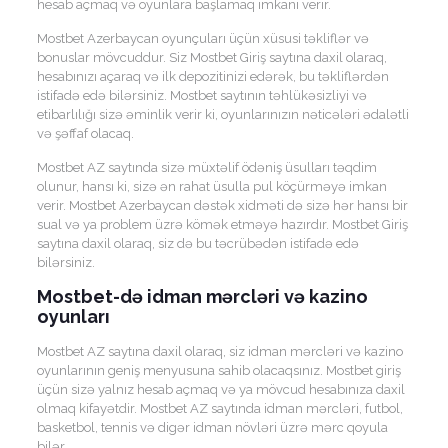
hesab açmaq və oyunlara başlamaq imkanı verir.
Mostbet Azerbaycan oyunçuları üçün xüsusi təkliflər və
bonuslar mövcuddur. Siz Mostbet Giriş saytına daxil olaraq,
hesabınızı açaraq və ilk depozitinizi edərək, bu təkliflərdən
istifadə edə bilərsiniz. Mostbet saytının təhlükəsizliyi və
etibarlılığı sizə əminlik verir ki, oyunlarınızın nəticələri ədalətli
və şəffaf olacaq.
Mostbet AZ saytında sizə müxtəlif ödəniş üsulları təqdim
olunur, hansı ki, sizə ən rahat üsulla pul köçürməyə imkan
verir. Mostbet Azerbaycan dəstək xidməti də sizə hər hansı bir
sual və ya problem üzrə kömək etməyə hazırdır. Mostbet Giriş
saytına daxil olaraq, siz də bu təcrübədən istifadə edə
bilərsiniz.
Mostbet-də idman mərcləri və kazino
oyunları
Mostbet AZ saytına daxil olaraq, siz idman mərcləri və kazino
oyunlarının geniş menyusuna sahib olacaqsınız. Mostbet giriş
üçün sizə yalnız hesab açmaq və ya mövcud hesabınıza daxil
olmaq kifayətdir. Mostbet AZ saytında idman mərcləri, futbol,
basketbol, tennis və digər idman növləri üzrə mərc qoyula
bilər.