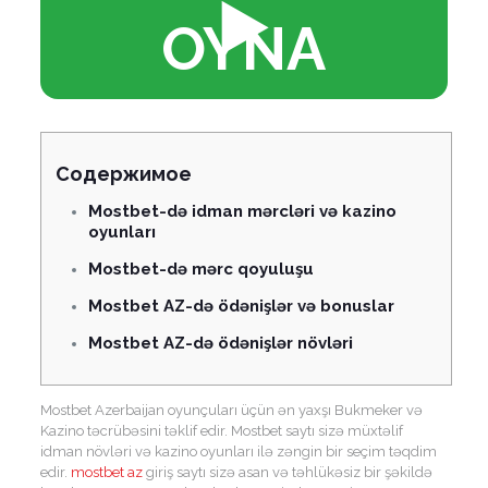
▶️
OYNA
Содержимое
Mostbet-də idman mərcləri və kazino
oyunları
Mostbet-də mərc qoyuluşu
Mostbet AZ-də ödənişlər və bonuslar
Mostbet AZ-də ödənişlər növləri
Mostbet Azerbaijan oyunçuları üçün ən yaxşı Bukmeker və
Kazino təcrübəsini təklif edir. Mostbet saytı sizə müxtəlif
idman növləri və kazino oyunları ilə zəngin bir seçim təqdim
edir.
mostbet az
giriş saytı sizə asan və təhlükəsiz bir şəkildə