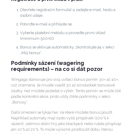
Otevřete registrační formulář a zadejte e‑mail, heslo a
osobní údaje.
Potvrďte e‑mail a přihlaste se.
Vyberte platební metodu a proveďte první vklad
(minimum 500 Kč).
Bonus se aktivuje automaticky, zkontrolujte jej v sekci
„Můj bonus“.
Podmínky sázení (wagering
requirements) – na co si dát pozor
Wingaga stanovuje pro svůj uvítací bonus poměr 30× až 40×,
což znamená, že musíte vsadit 30 až 40násobek bonusové
částky, než můžete požádat o výběr. Tento poměr se může lišit
podle konkrétní akce, proto vždy čtěte podmínky v sekci
„Bonusy“.
Další omezení se týkají her, na které můžete bonus použít.
Například automaty mají často vyšší příspěvek (100 % k
sázení), zatímco stolní hry jako blackjack nebo ruleta přispívají
jen 10 % až 20 %. To může výrazně prodloužit dobu, kterou