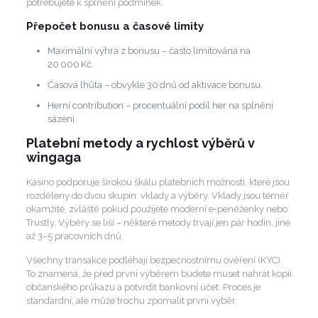
potřebujete k splnění podmínek.
Přepočet bonusu a časové limity
Maximální výhra z bonusu – často limitována na
20 000 Kč.
Časová lhůta – obvykle 30 dnů od aktivace bonusu.
Herní contribution – procentuální podíl her na splnění
sázení.
Platební metody a rychlost výběrů v
wingaga
Kasino podporuje širokou škálu platebních možností, které jsou
rozděleny do dvou skupin: vklady a výběry. Vklady jsou téměř
okamžité, zvláště pokud použijete moderní e‑peněženky nebo
Trustly. Výběry se liší – některé metody trvají jen pár hodin, jiné
až 3–5 pracovních dnů.
Všechny transakce podléhají bezpečnostnímu ověření (KYC).
To znamená, že před první výběrem budete muset nahrát kopii
občanského průkazu a potvrdit bankovní účet. Proces je
standardní, ale může trochu zpomalit první výběr.