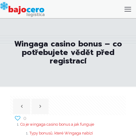
Wingaga casino bonus – co
potřebujete vědět před
registrací
0
Co je wingaga casino bonus a jak funguje
Typy bonusů, které Wingaga nabízí