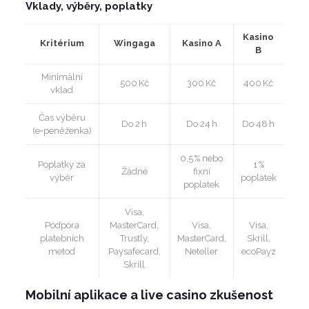
Vklady, výběry, poplatky
Kasino
Kritérium
Wingaga
Kasino A
B
Minimální
500 Kč
300 Kč
400 Kč
vklad
Čas výběru
Do 2 h
Do 24 h
Do 48 h
(e‑peněženka)
0,5 % nebo
Poplatky za
1 %
Žádné
fixní
výběr
poplatek
poplatek
Visa,
Podpora
MasterCard,
Visa,
Visa,
platebních
Trustly,
MasterCard,
Skrill,
metod
Paysafecard,
Neteller
ecoPayz
Skrill
Mobilní aplikace a live casino zkušenost